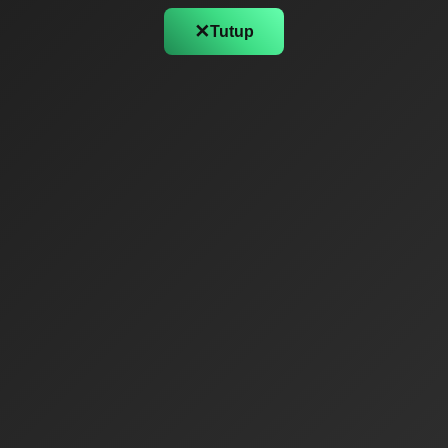
✕
Tutup